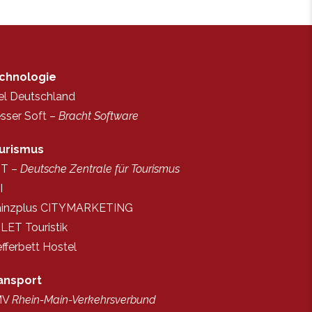
chnologie
tel Deutschland
sser Soft –
Bracht Software
urismus
T –
Deutsche Zentrale für Tourismus
I
inzplus CITYMARKETING
LET Touristik
fferbett Hostel
ansport
MV
Rhein-Main-Verkehrsverbund