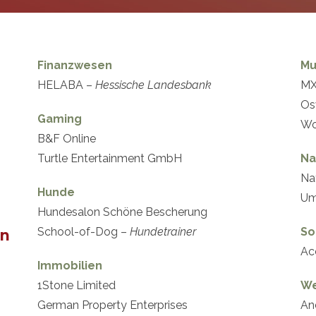
Finanzwesen
Mu
HELABA –
Hessische Landesbank
MX
Os
Gaming
Wo
B&F Online
Turtle Entertainment GmbH
Na
Na
Hunde
Um
Hundesalon Schöne Bescherung
School-of-Dog –
Hundetrainer
So
en
Ac
Immobilien
1Stone Limited
We
German Property Enterprises
An