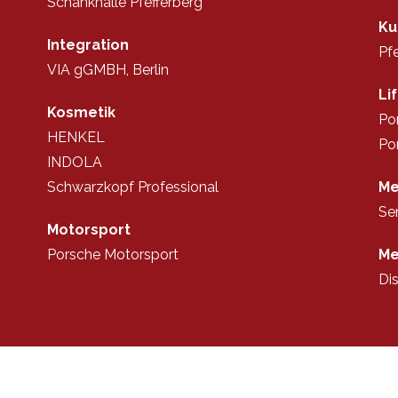
Schankhalle Pfefferberg
Ku
Integration
Pf
VIA gGMBH, Berlin
Li
Kosmetik
Po
HENKEL
Po
INDOLA
Schwarzkopf Professional
Me
Se
Motorsport
Porsche Motorsport
Me
Di