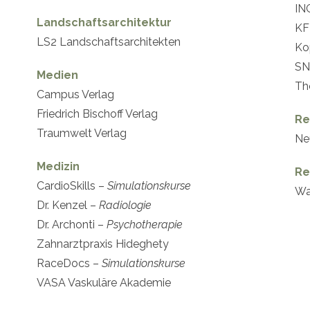
IN
Landschaftsarchitektur
KF
LS2 Landschaftsarchitekten
Ko
SN
Medien
Th
Campus Verlag
Friedrich Bischoff Verlag
Re
Traumwelt Verlag
Ne
Medizin
Re
CardioSkills –
Simulationskurse
Wa
Dr. Kenzel –
Radiologie
Dr. Archonti –
Psychotherapie
Zahnarztpraxis Hideghety
RaceDocs –
Simulationskurse
VASA Vaskuläre Akademie