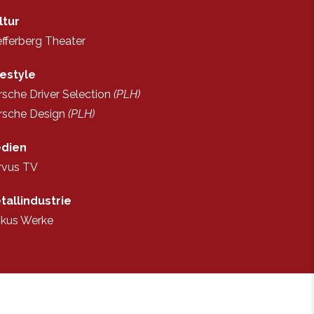
ltur
efferberg Theater
festyle
rsche Driver Selection
(PLH)
rsche Design
(PLH)
dien
rvus TV
tallindustrie
skus Werke