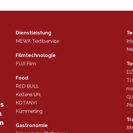
Dienstleistung
Te
MEWA Textilservice
In
Me
Filmtechnologie
FUJI Film
To
DZ
Food
TU
RED BULL
ma
Kelterei Uhl
GU
KOTANYI
us
Pfe
Kümmerling
m
Tr
en
Gastronomie
R