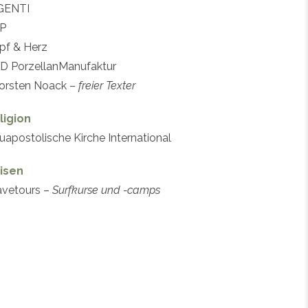
GENTI
P
pf & Herz
D PorzellanManufaktur
orsten Noack –
freier Texter
ligion
uapostolische Kirche International
isen
vetours –
Surfkurse und -camps